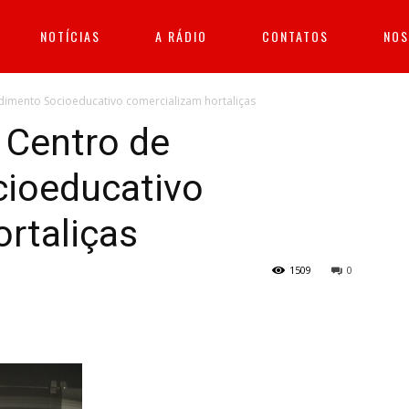
NOTÍCIAS
A RÁDIO
CONTATOS
NOS
dimento Socioeducativo comercializam hortaliças
 Centro de
ioeducativo
rtaliças
1509
0