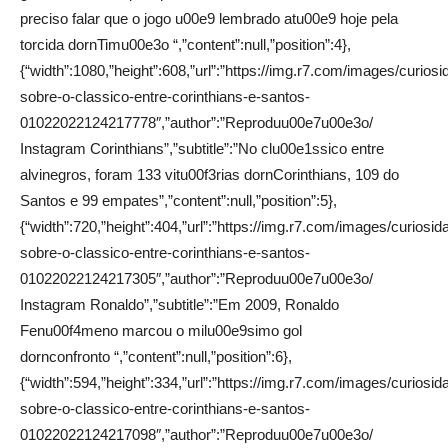
preciso falar que o jogo u00e9 lembrado atu00e9 hoje pela
torcida dornTimu00e3o “,”content”:null,”position”:4},
{“width”:1080,”height”:608,”url”:”https://img.r7.com/images/curios
sobre-o-classico-entre-corinthians-e-santos-
01022022124217778″,”author”:”Reproduu00e7u00e3o/
Instagram Corinthians”,”subtitle”:”No clu00e1ssico entre
alvinegros, foram 133 vitu00f3rias dornCorinthians, 109 do
Santos e 99 empates”,”content”:null,”position”:5},
{“width”:720,”height”:404,”url”:”https://img.r7.com/images/curiosid
sobre-o-classico-entre-corinthians-e-santos-
01022022124217305″,”author”:”Reproduu00e7u00e3o/
Instagram Ronaldo”,”subtitle”:”Em 2009, Ronaldo
Fenu00f4meno marcou o milu00e9simo gol
dornconfronto “,”content”:null,”position”:6},
{“width”:594,”height”:334,”url”:”https://img.r7.com/images/curiosid
sobre-o-classico-entre-corinthians-e-santos-
01022022124217098″,”author”:”Reproduu00e7u00e3o/