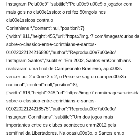
Instagram Pelu00e9″,”subtitle”:”Pelu00e9 u00e9 o jogador com
mais gols no clu00e1ssico: o rei fez 50rngols nos
clu00e1ssicos contra o
Corinthians “,”content”:null,”position”:7},
{“width”:811,”height”:455,”url”:”https://img.r7.com/images/curiosid
sobre-o-classico-entre-corinthians-e-santos-
01022022124216896″,”author”:”Reproduu00e7u00e3o/
Instagram Santos”,”subtitle”:”Em 2002, Santos ernCorinthians
realizaram uma final de Campeonato Brasileiro, apu00f3s
vencer por 2 x 0rne 3 x 2, o Peixe se sagrou campeu00e3o
nacional”,”content”:null,”position”:8},
{“width”:619,”height”:348,”url”:”https://img.r7.com/images/curiosid
sobre-o-classico-entre-corinthians-e-santos-
01022022124216575″,”author”:”Reproduu00e7u00e3o/
Instagram Corinthians”,”subtitle”:”Um dos jogos mais
importantes entre os clubes aconteceu emrn2012 pela
semifinal da Libertadores. Na ocasiu00e3o, o Santos era o