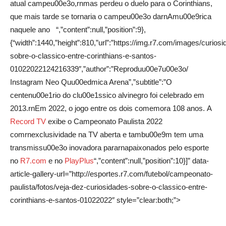
atual campeu00e3o,rnmas perdeu o duelo para o Corinthians,
que mais tarde se tornaria o campeu00e3o darnAmu00e9rica
naquele ano “,”content”:null,”position”:9},
{“width”:1440,”height”:810,”url”:”https://img.r7.com/images/curios
sobre-o-classico-entre-corinthians-e-santos-
01022022124216339″,”author”:”Reproduu00e7u00e3o/
Instagram Neo Quu00edmica Arena”,”subtitle”:”O
centenu00e1rio do clu00e1ssico alvinegro foi celebrado em
2013.rnEm 2022, o jogo entre os dois comemora 108 anos. A
Record TV
exibe o Campeonato Paulista 2022
comrnexclusividade na TV aberta e tambu00e9m tem uma
transmissu00e3o inovadora pararnapaixonados pelo esporte
no
R7.com
e no
PlayPlus
“,”content”:null,”position”:10}]” data-
article-gallery-url=”http://esportes.r7.com/futebol/campeonato-
paulista/fotos/veja-dez-curiosidades-sobre-o-classico-entre-
corinthians-e-santos-01022022″ style=”clear:both;”>