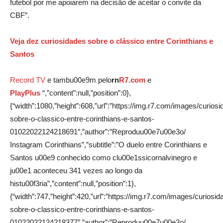
futebol por me apoiarem na decisão de aceitar o convite da
CBF”.
Veja dez curiosidades sobre o clássico entre Corinthians e
Santos
Record TV
e tambu00e9m pelo
rn
R7.com
e
PlayPlus
“,”content”:null,”position”:0},
{“width”:1080,”height”:608,”url”:”https://img.r7.com/images/curios
sobre-o-classico-entre-corinthians-e-santos-
01022022124218691″,”author”:”Reproduu00e7u00e3o/
Instagram Corinthians”,”subtitle”:”O duelo entre Corinthians e
Santos u00e9 conhecido como clu00e1ssicornalvinegro e
ju00e1 aconteceu 341 vezes ao longo da
histu00f3ria”,”content”:null,”position”:1},
{“width”:747,”height”:420,”url”:”https://img.r7.com/images/curiosid
sobre-o-classico-entre-corinthians-e-santos-
01022022124218377″,”author”:”Reproduu00e7u00e3o/