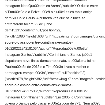
Instagram Neo Quu00edmica Arena”,”subtitle”:”O duelo entre
o Timu00e3o e o Peixe u00e9 o clu00e1ssico mais antigo
dernSu00e3o Paulo. A primeira vez que os clubes se
enfrentaram foi em 22 de junho
dern1913″,”content”:null,”position”:2},
{“width”:1080,”height”:608,”url”:”https://img.r7.com/images/curios
sobre-o-classico-entre-corinthians-e-santos-
01022022124218106″,”author”:”Reproduu00e7u00e3o/
Instagram Santos”,”subtitle”:”Corinthians e Santos ju00e1
disputaram nove finais derncampeonato, a u00faltima foi no
Paulistu00e3o de 2013 e o Timu00e3o levou a melhor e
sernsagrou campeu00e3o”,”content”:null,”position”:3},
{“width”:678,”height”:382,”url”:”https://img.r7.com/images/curiosid
sobre-o-classico-entre-corinthians-e-santos-
01022022124217506″,”author”:”Reproduu00e7u00e3o/
Instagram Corinthians”,”subtitle”:”Em 2005, o Corinthians
goleou o Santos pelo placar elu00e1sticornde 7×1. Nem u00e9